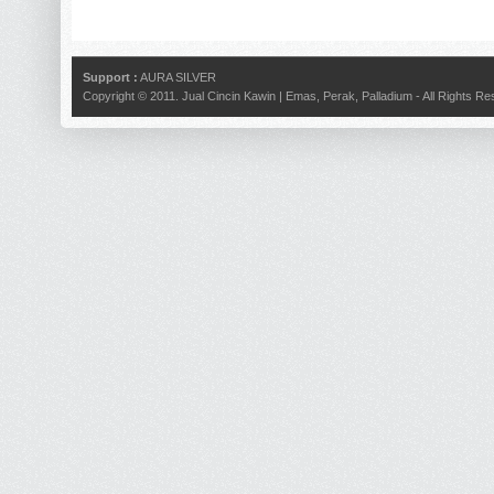
Support :
AURA SILVER
Copyright © 2011.
Jual Cincin Kawin | Emas, Perak, Palladium
- All Rights R