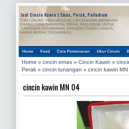
Jual Cincin Kawin | Emas, Perak, Palladium
TOKO ONLINE YANG MENJUAL CINCIN KAWIN BERBAHAN
EMAS KUNING DAN PUTIH, PERAK, PALLADIUM. UNTUK
TUNANGAN, PERNIKAHAN, DAN KEBUTUHAN LAINNYA.
HARGA MURAH TERJANGKAU.
Home
Feed
Cara Pemesanan
Ukur Cincin
B
Home
»
cincin emas
»
Cincin Kawin
»
cinci
Perak
»
cincin tunangan
»
cincin kawin MN
cincin kawin MN 04