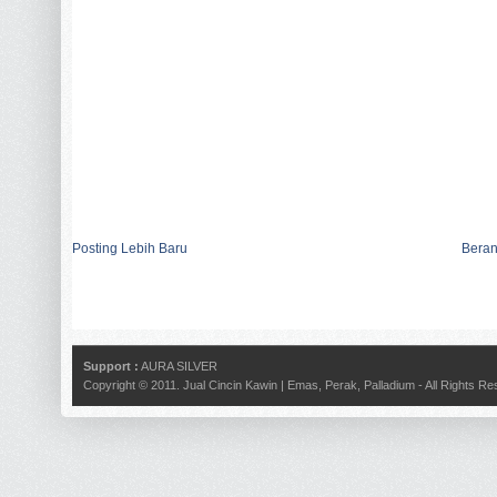
Posting Lebih Baru
Bera
Support :
AURA SILVER
Copyright © 2011.
Jual Cincin Kawin | Emas, Perak, Palladium
- All Rights R