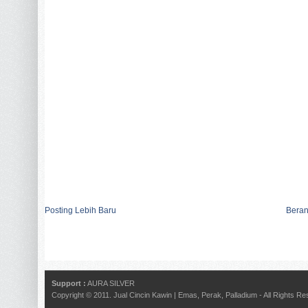
Posting Lebih Baru
Bera
Support :
AURA SILVER
Copyright © 2011.
Jual Cincin Kawin | Emas, Perak, Palladium
- All Rights R