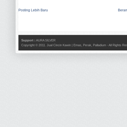
Posting Lebih Baru
Bera
Support :
AURA SILVER
Copyright © 2011.
Jual Cincin Kawin | Emas, Perak, Palladium
- All Rights R